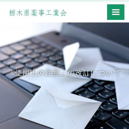
Toggle
navigati
「使用上の注意」の改訂について