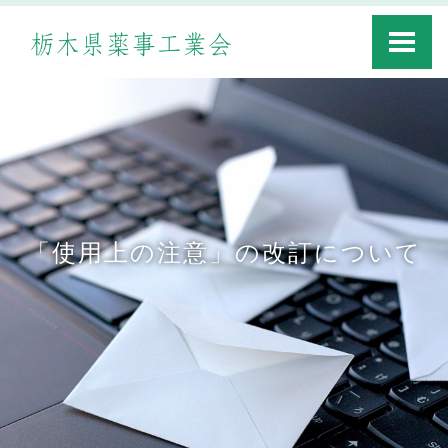
Toggle
navigati
「使用上の注意」の改訂について