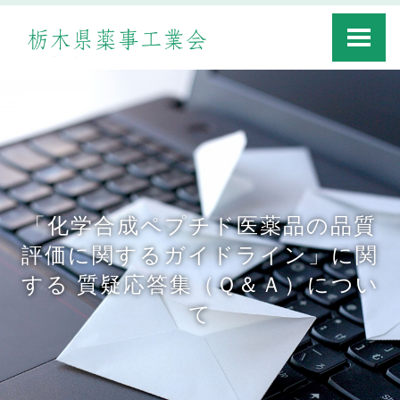
Toggle
navigati
「化学合成ペプチド医薬品の品質
評価に関するガイドライン」に関
する 質疑応答集（Ｑ＆Ａ）につい
て