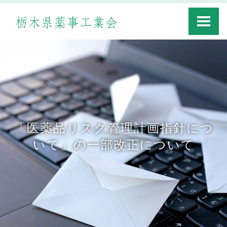
Toggle
navigati
「医薬品リスク管理計画指針につ
いて」の一部改正について