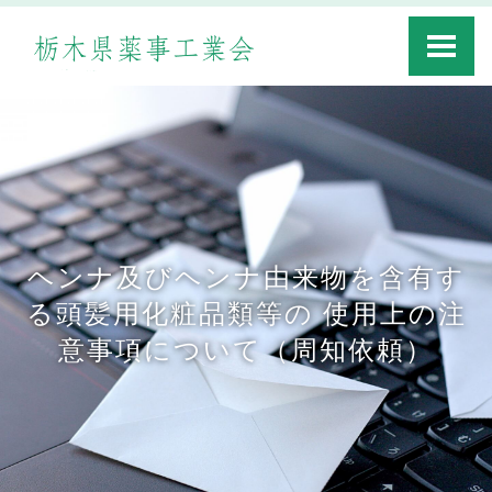
Toggle
navigati
ヘンナ及びヘンナ由来物を含有す
る頭髪用化粧品類等の 使用上の注
意事項について（周知依頼）