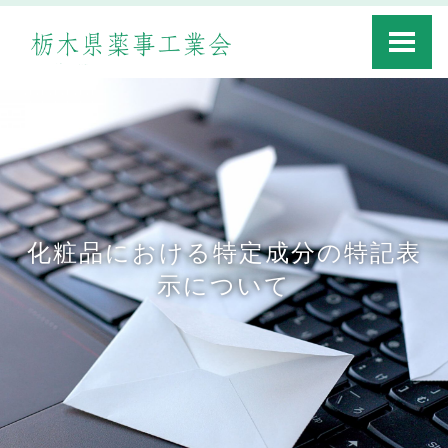
Toggle
navigati
化粧品における特定成分の特記表
示について