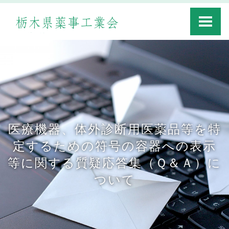
Toggle
navigati
医療機器、体外診断用医薬品等を特
定するための符号の容器への表示
等に関する質疑応答集（Ｑ＆Ａ）に
ついて