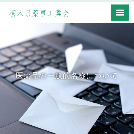
Toggle
navigati
医薬品の一般的名称について