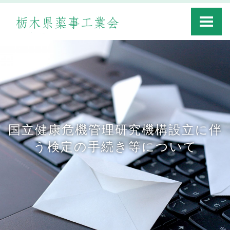
Toggle
navigati
国立健康危機管理研究機構設立に伴
う検定の手続き等について