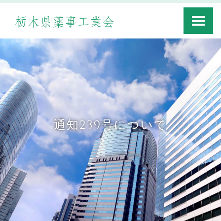
Toggle
navigati
通知239号について