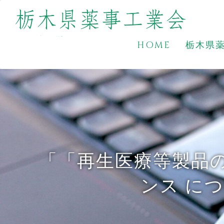
HOME
栃木県
「「再生医療等製品
ンス に