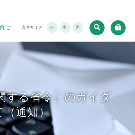
合せ
文字サイズ
小
中
大
関する省令」のガイダ
て（通知）