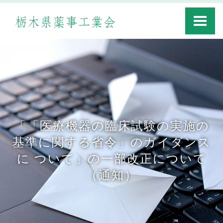
Toggle
navigati
「「医療機器の臨床試験の実施の
基準に関する省令」のガイダンス
に ついて」の一部改正について
（通知）