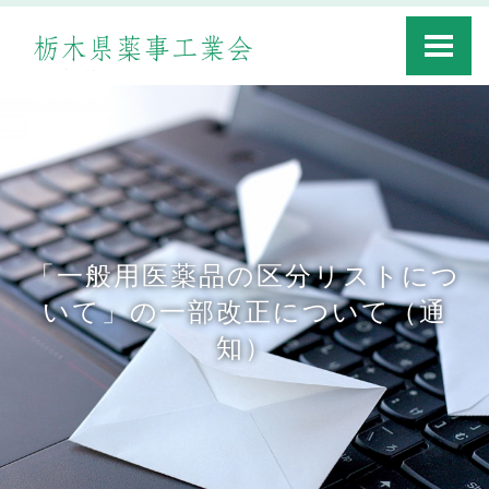
Toggle
navigati
「一般用医薬品の区分リストにつ
いて」の一部改正について（通
知）