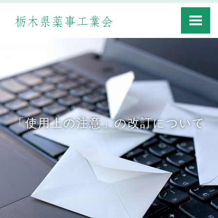
Toggle
navigati
「使用上の注意」の改訂について