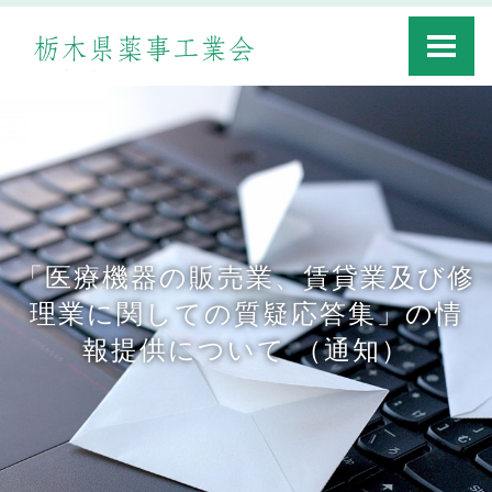
Toggle
navigati
「医療機器の販売業、賃貸業及び修
理業に関しての質疑応答集」の情
報提供について （通知）