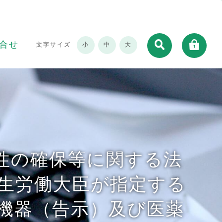
合せ
文字サイズ
小
中
大
性の確保等に関する法
厚生労働大臣が指定する
機器（告示）及び医薬