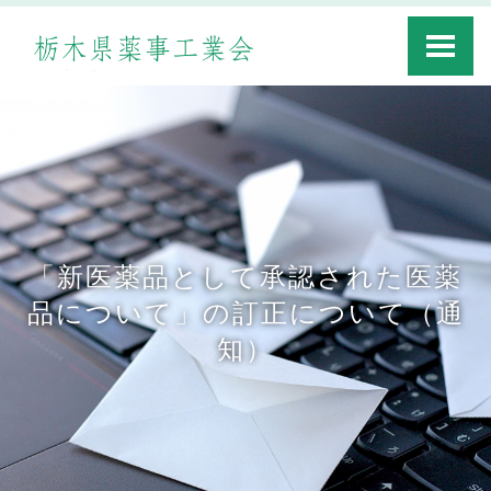
Toggle
navigati
「新医薬品として承認された医薬
品について」の訂正について（通
知）