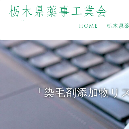
HOME
栃木県
「染毛剤添加物リ