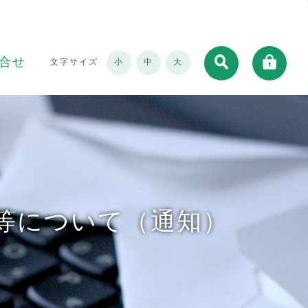
合せ
文字サイズ
小
中
大
等について（通知）