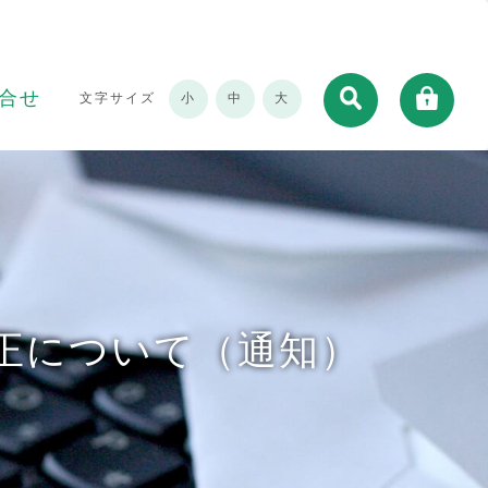
合せ
文字サイズ
小
中
大
正について（通知）