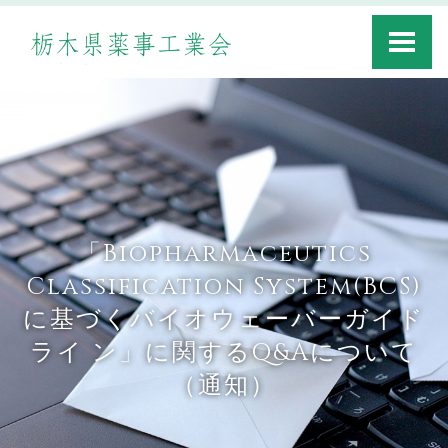
Toggle
navigati
「Biopharmaceutics
Classification System(BCS)
に基づくバイオウェーバーガイド
ライ ン」に関するQ&Aについて
（通知）