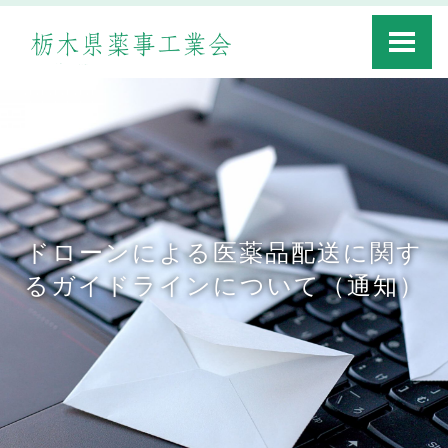
Toggle
navigati
ドローンによる医薬品配送に関す
るガイドラインについて（通知）