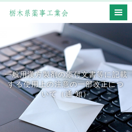
Toggle
navigati
一般用漢方製剤の添付文書等に記載
する使用上の注意の一部改正につ
いて（通 知）