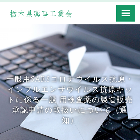
Toggle
navigati
一般用SARSコロナウイルス抗原・
インフルエンザウイルス抗原キッ
トに係る一般 用検査薬の製造販売
承認申請の取扱いについて（通
知）