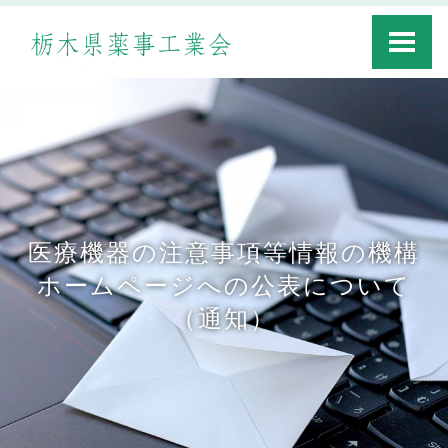
Toggle
navigati
医療機器の注意事項等情報の機構
ホームページへの公表について
（通知）