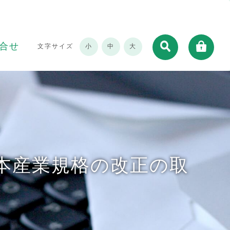
合せ
文字サイズ
小
中
大
本産業規格の改正の取