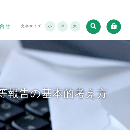
合せ
文字サイズ
小
中
大
等報告の基本的考え方