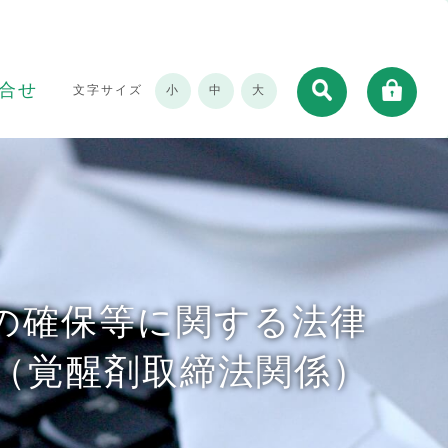
合せ
文字サイズ
小
中
大
の確保等に関する法律
（覚醒剤取締法関係）