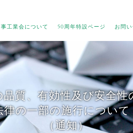
薬事工業会について
50周年特設ページ
お問い
の品質、有効性及び安全性
法律の一部の施行について
（通知）