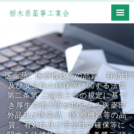
Toggle
navigati
医薬品、医療機器等の品質、有効性
及び安全性の確保等に関する法律
第二条第 二項第三号の規定に基づ
き厚生労働大臣が指定する医薬部
外品及び医薬品、医 療機器等の品
質、有効性及び安全性の確保等に