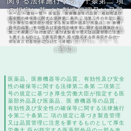
関する法律施行令第二十条第二 項
の規定に基づき製造管理又は品質
ホーム
>
通知一覧
>
医薬品、医療機器等の品質、有効性及び
管理に注意を要するものとして厚
安全性の確保等に関する法律第二条第 二項第三号の規定に基
づき厚生労働大臣が指定する医薬部外品及び医薬品、医 療機
生労働大 臣が指定する医薬部外品
器等の品質、有効性及び安全性の確保等に関する法律施行令
第二十条第二 項の規定に基づき製造管理又は品質管理に注意
を要するものとして厚生労働大 臣が指定する医薬部外品の一
の一部を改正する告示について
部を改正する告示について（通知）
（通知）
医薬品、医療機器等の品質、有効性及び安全
性の確保等に関する法律第二条第 二項第三
号の規定に基づき厚生労働大臣が指定する医
薬部外品及び医薬品、医 療機器等の品質、
有効性及び安全性の確保等に関する法律施行
令第二十条第二 項の規定に基づき製造管理
又は品質管理に注意を要するものとして厚生
労働大 臣が指定する医薬部外品の一部を改