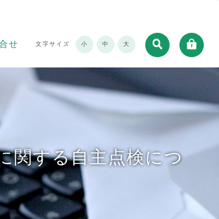
合せ
文字サイズ
小
中
大
に関する自主点検につ