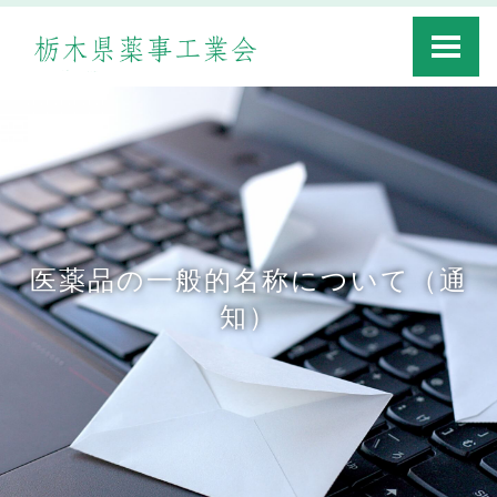
Toggle
navigati
医薬品の一般的名称について（通
知）