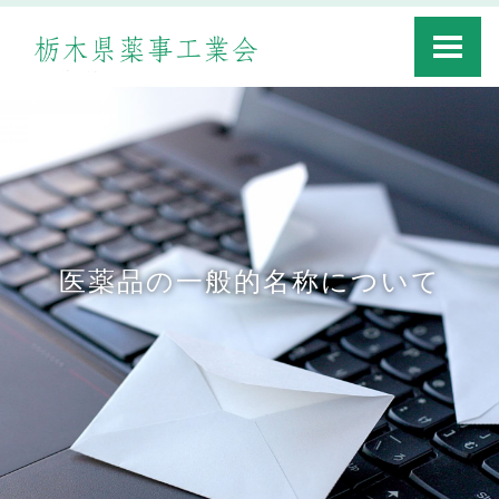
Toggle
navigati
医薬品の一般的名称について