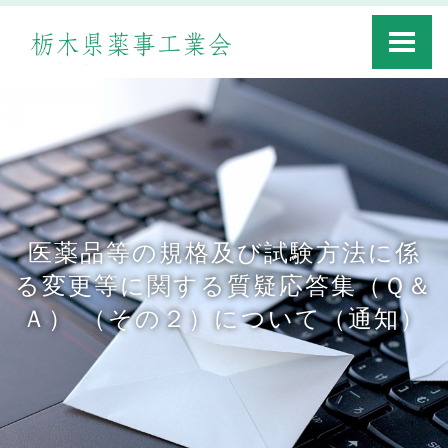
Toggle
navigati
医薬品等の規格及び試験方法に係
る変更等に関する質疑応答集（Ｑ＆
Ａ） （その２）について（通知）