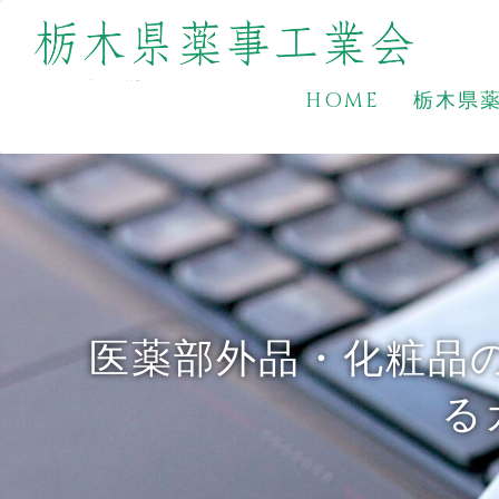
HOME
栃木県
医薬部外品・化粧品
る