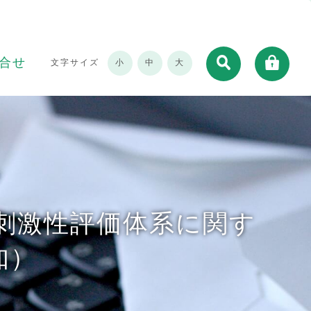
合せ
文字サイズ
小
中
大
刺激性評価体系に関す
知）