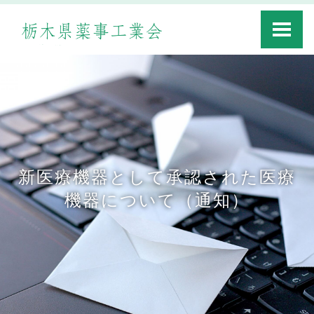
Toggle
navigati
新医療機器として承認された医療
機器について（通知）