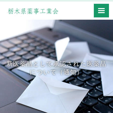
Toggle
navigati
新医薬品として承認された医薬品
について（通知）