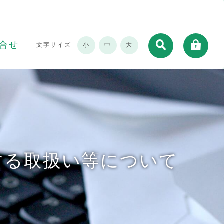
合せ
文字サイズ
小
中
大
する取扱い等について