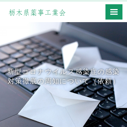
Toggle
navigati
新型コロナウイルス感染症の感染
対策徹底の周知について（依頼）