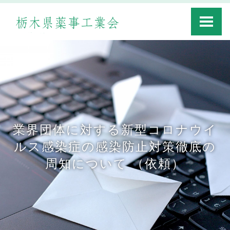
Toggle
navigati
業界団体に対する新型コロナウイ
ルス感染症の感染防止対策徹底の
周知について （依頼）