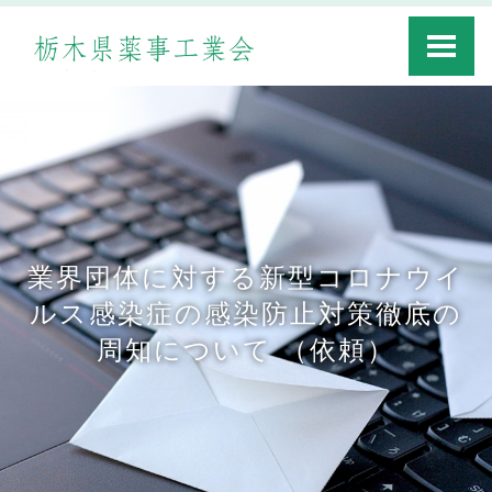
Toggle
navigati
業界団体に対する新型コロナウイ
ルス感染症の感染防止対策徹底の
周知について （依頼）