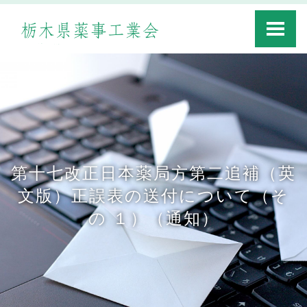
Toggle
navigati
第十七改正日本薬局方第二追補（英
文版）正誤表の送付について（そ
の １）（通知）